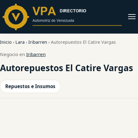
al
contenido
Abrir
menú
Inicio
›
Lara
›
Iribarren
›
Autorepuestos El Catire Vargas
Negocio en
Iribarren
Autorepuestos El Catire Vargas
Repuestos e Insumos