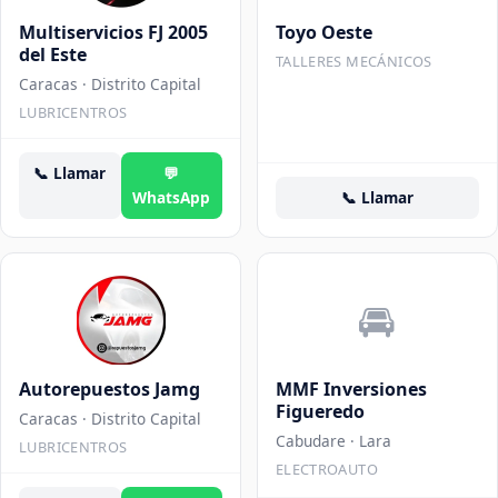
Multiservicios FJ 2005
Toyo Oeste
del Este
TALLERES MECÁNICOS
Caracas
· Distrito Capital
LUBRICENTROS
📞
Llamar
💬
WhatsApp
📞
Llamar
🚘
Autorepuestos Jamg
MMF Inversiones
Figueredo
Caracas
· Distrito Capital
Cabudare
· Lara
LUBRICENTROS
ELECTROAUTO