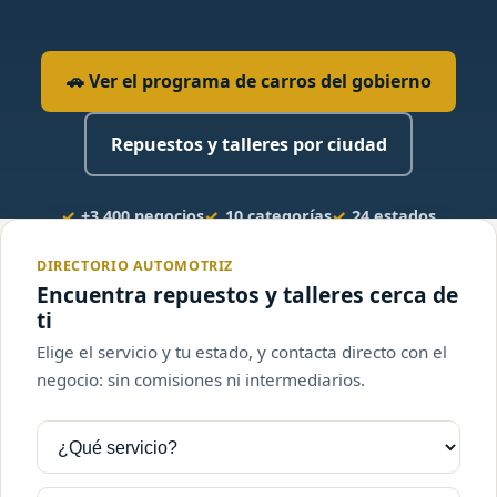
🚗 Ver el programa de carros del gobierno
Repuestos y talleres por ciudad
+3.400 negocios
10 categorías
24 estados
Sin intermediarios
DIRECTORIO AUTOMOTRIZ
Encuentra repuestos y talleres cerca de
ti
Elige el servicio y tu estado, y contacta directo con el
negocio: sin comisiones ni intermediarios.
¿Qué
¿En
servicio
qué
buscas?
estado?