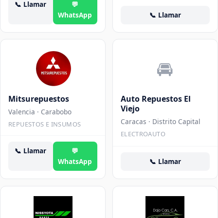
📞
Llamar
💬
WhatsApp
📞
Llamar
🚘
Mitsurepuestos
Auto Repuestos El
Viejo
Valencia
· Carabobo
Caracas
· Distrito Capital
REPUESTOS E INSUMOS
ELECTROAUTO
📞
Llamar
💬
WhatsApp
📞
Llamar