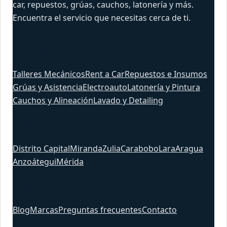
car, repuestos, grúas, cauchos, latonería y más.
Encuentra el servicio que necesitas cerca de ti.
Servicios
Talleres Mecánicos
Rent a Car
Repuestos e Insumos
Grúas y Asistencia
Electroauto
Latonería y Pintura
Cauchos y Alineación
Lavado y Detailing
Estados
Distrito Capital
Miranda
Zulia
Carabobo
Lara
Aragua
Anzoátegui
Mérida
Sitio
Blog
Marcas
Preguntas frecuentes
Contacto