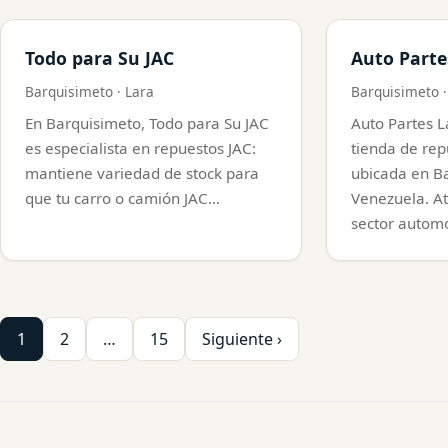
Todo para Su JAC
Auto Parte
Barquisimeto · Lara
Barquisimeto ·
En Barquisimeto, Todo para Su JAC
Auto Partes L
es especialista en repuestos JAC:
tienda de rep
mantiene variedad de stock para
ubicada en Ba
que tu carro o camión JAC…
Venezuela. At
sector automo
Paginación
1
2
…
15
Siguiente ›
de
entradas