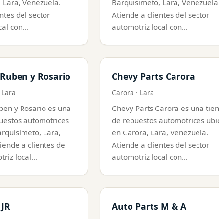
 Lara, Venezuela.
Barquisimeto, Lara, Venezuela
ntes del sector
Atiende a clientes del sector
cal con…
automotriz local con…
Ruben y Rosario
Chevy Parts Carora
 Lara
Carora · Lara
ben y Rosario es una
Chevy Parts Carora es una tie
uestos automotrices
de repuestos automotrices ubi
rquisimeto, Lara,
en Carora, Lara, Venezuela.
iende a clientes del
Atiende a clientes del sector
triz local…
automotriz local con…
 JR
Auto Parts M & A