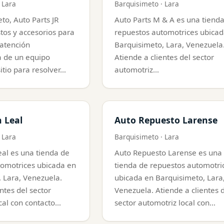
 Lara
Barquisimeto · Lara
to, Auto Parts JR
Auto Parts M & A es una tiend
tos y accesorios para
repuestos automotrices ubicad
 atención
Barquisimeto, Lara, Venezuela
a de un equipo
Atiende a clientes del sector
 sitio para resolver…
automotriz…
 Leal
Auto Repuesto Larense
 Lara
Barquisimeto · Lara
al es una tienda de
Auto Repuesto Larense es una
tomotrices ubicada en
tienda de repuestos automotri
 Lara, Venezuela.
ubicada en Barquisimeto, Lara
ntes del sector
Venezuela. Atiende a clientes 
cal con contacto…
sector automotriz local con…