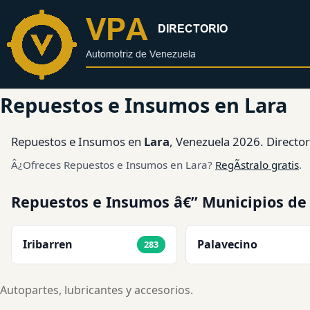
al
contenido
Repuestos e Insumos en Lara
Repuestos e Insumos en
Lara
, Venezuela 2026. Directori
Â¿Ofreces Repuestos e Insumos en Lara?
RegÃ­stralo gratis
.
Repuestos e Insumos â€” Municipios de
Iribarren
Palavecino
283
Autopartes, lubricantes y accesorios.