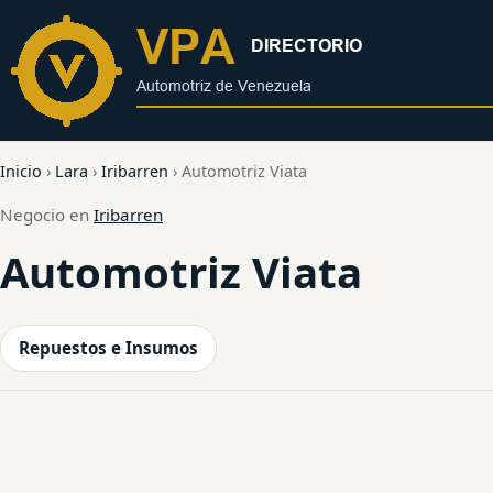
al
contenido
Inicio
›
Lara
›
Iribarren
›
Automotriz Viata
Negocio en
Iribarren
Automotriz Viata
Repuestos e Insumos