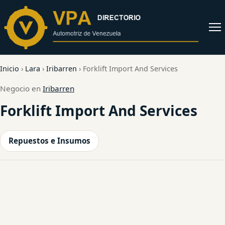
al
contenido
Abrir
menú
Inicio
›
Lara
›
Iribarren
›
Forklift Import And Services
Negocio en
Iribarren
Forklift Import And Services
Repuestos e Insumos