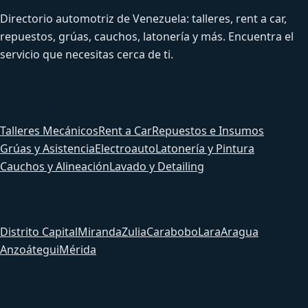
Directorio automotriz de Venezuela: talleres, rent a car,
repuestos, grúas, cauchos, latonería y más. Encuentra el
servicio que necesitas cerca de ti.
Servicios
Talleres Mecánicos
Rent a Car
Repuestos e Insumos
Grúas y Asistencia
Electroauto
Latonería y Pintura
Cauchos y Alineación
Lavado y Detailing
Estados
Distrito Capital
Miranda
Zulia
Carabobo
Lara
Aragua
Anzoátegui
Mérida
Sitio