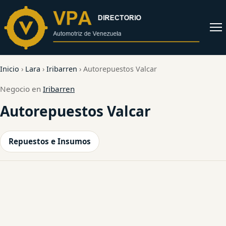
al
contenido
Abrir
menú
Inicio
›
Lara
›
Iribarren
›
Autorepuestos Valcar
Negocio en
Iribarren
Autorepuestos Valcar
Repuestos e Insumos