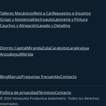
Servicios
Talleres Mecánicos
Rent a Car
Repuestos e Insumos
Grúas y Asistencia
Electroauto
Latonería y Pintura
Cauchos y Alineación
Lavado y Detailing
Estados
Distrito Capital
Miranda
Zulia
Carabobo
Lara
Aragua
Anzoátegui
Mérida
Sitio
Blog
Marcas
Preguntas frecuentes
Contacto
Política de privacidad
Términos
Contacto
© 2026 Venezuela Productiva Automotriz. Todos los derechos
reservados.