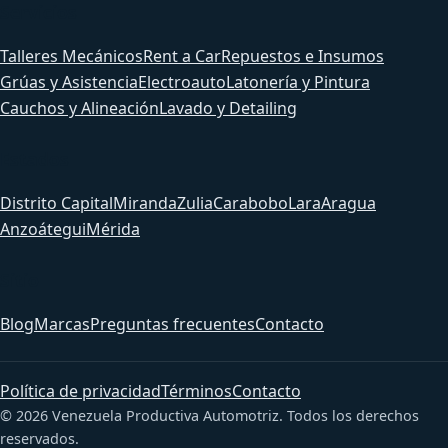
Servicios
Talleres Mecánicos
Rent a Car
Repuestos e Insumos
Grúas y Asistencia
Electroauto
Latonería y Pintura
Cauchos y Alineación
Lavado y Detailing
Estados
Distrito Capital
Miranda
Zulia
Carabobo
Lara
Aragua
Anzoátegui
Mérida
Sitio
Blog
Marcas
Preguntas frecuentes
Contacto
Política de privacidad
Términos
Contacto
© 2026 Venezuela Productiva Automotriz. Todos los derechos
reservados.