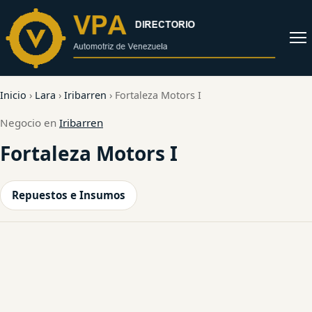
al
contenido
Abrir
menú
Inicio
›
Lara
›
Iribarren
›
Fortaleza Motors I
Negocio en
Iribarren
Fortaleza Motors I
Repuestos e Insumos