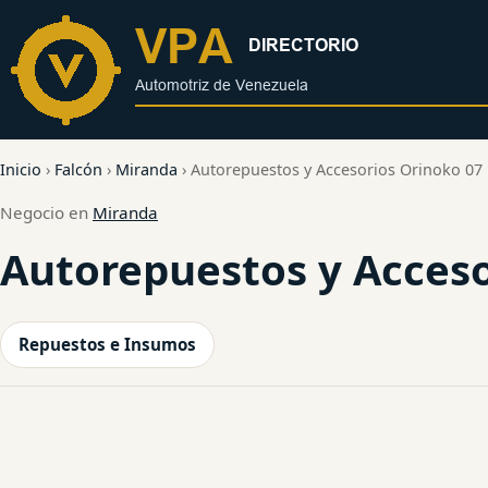
al
contenido
Inicio
›
Falcón
›
Miranda
›
Autorepuestos y Accesorios Orinoko 07
Negocio en
Miranda
Autorepuestos y Acceso
Repuestos e Insumos