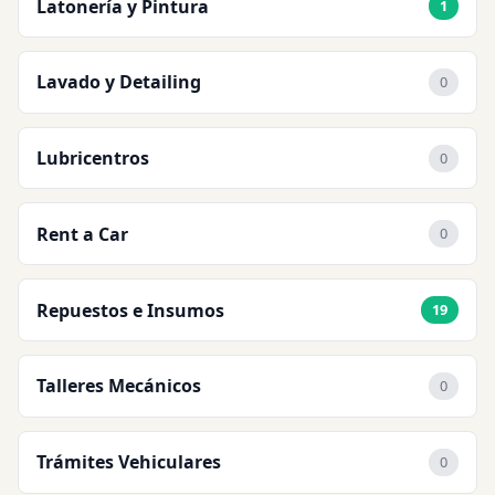
Latonería y Pintura
1
Lavado y Detailing
0
Lubricentros
0
Rent a Car
0
Repuestos e Insumos
19
Talleres Mecánicos
0
Trámites Vehiculares
0