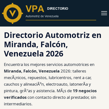
al
contenido
Abrir
menú
Directorio Automotriz en
Miranda, Falcón,
Venezuela 2026
Encuentra los mejores servicios automotrices en
Miranda, Falcón, Venezuela
2026: talleres
mecÃ¡nicos, repuestos, lubricentros, rent a car,
cauchos y alineaciÃ³n, electroauto, latonerÃ­a y
pintura, grÃºas y asistencia. MÃ¡s de
19 negocios
verificados
con contacto directo al prestador, sin
intermediarios.