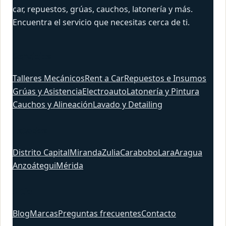
car, repuestos, grúas, cauchos, latonería y más.
Encuentra el servicio que necesitas cerca de ti.
Servicios
Talleres Mecánicos
Rent a Car
Repuestos e Insumos
Grúas y Asistencia
Electroauto
Latonería y Pintura
Cauchos y Alineación
Lavado y Detailing
Estados
Distrito Capital
Miranda
Zulia
Carabobo
Lara
Aragua
Anzoátegui
Mérida
Sitio
Blog
Marcas
Preguntas frecuentes
Contacto