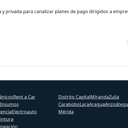
ca y privada para canalizar planes de pago dirigidos a empre
Estados
ánicos
Rent a Car
Distrito Capital
Miranda
Zulia
 Insumos
Carabobo
Lara
Aragua
Anzoátegu
tencia
Electroauto
Mérida
Pintura
ineación