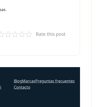
sas.
Rate this post
Sitio
Blog
Marcas
Preguntas frecuentes
i
Contacto