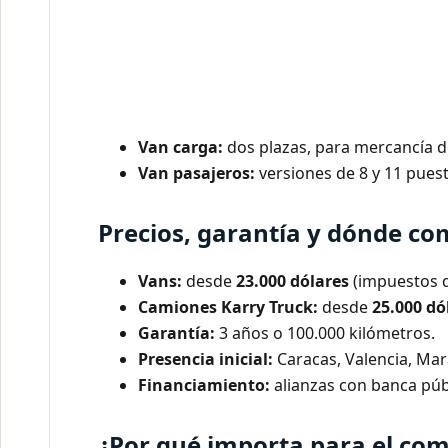
Van carga:
dos plazas, para mercancía d
Van pasajeros:
versiones de 8 y 11 puest
Precios, garantía y dónde co
Vans:
desde
23.000 dólares
(impuestos de
Camiones Karry Truck:
desde
25.000 dó
Garantía:
3 años o 100.000 kilómetros.
Presencia inicial:
Caracas, Valencia, Mar
Financiamiento:
alianzas con banca púb
¿Por qué importa para el co