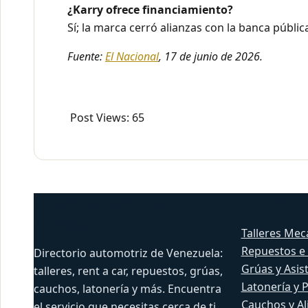
¿Karry ofrece financiamiento?
Sí; la marca cerró alianzas con la banca públi
Fuente:
El Nacional
, 17 de junio de 2026.
Post Views:
65
Venezuela Productiva
Servicios
Automotriz
Talleres Mec
Repuestos e
Directorio automotriz de Venezuela:
Grúas y Asis
talleres, rent a car, repuestos, grúas,
Latonería y 
cauchos, latonería y más. Encuentra
Cauchos y Al
el servicio que necesitas cerca de ti.