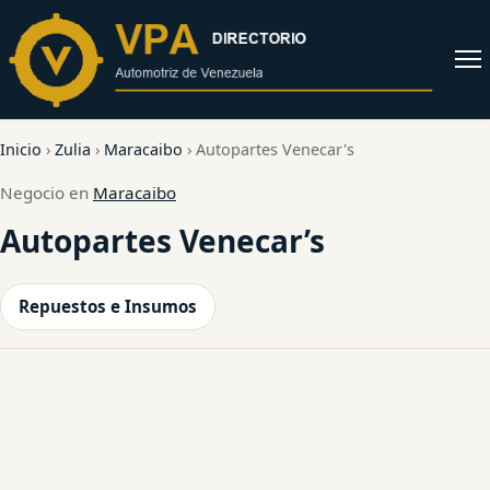
al
contenido
Abrir
menú
Inicio
›
Zulia
›
Maracaibo
›
Autopartes Venecar's
Negocio en
Maracaibo
Autopartes Venecar’s
Repuestos e Insumos