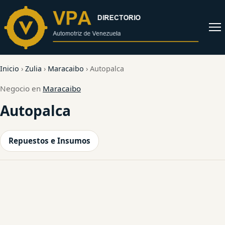
al
contenido
Abrir
menú
Inicio
›
Zulia
›
Maracaibo
›
Autopalca
Negocio en
Maracaibo
Autopalca
Repuestos e Insumos