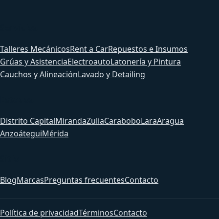
Servicios
Talleres Mecánicos
Rent a Car
Repuestos e Insumos
Grúas y Asistencia
Electroauto
Latonería y Pintura
Cauchos y Alineación
Lavado y Detailing
Estados
Distrito Capital
Miranda
Zulia
Carabobo
Lara
Aragua
Anzoátegui
Mérida
Sitio
Blog
Marcas
Preguntas frecuentes
Contacto
Política de privacidad
Términos
Contacto