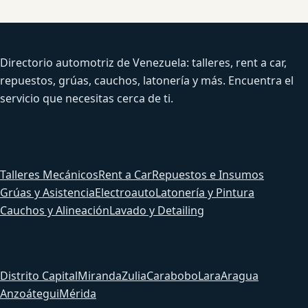
Venezuela Productiva Automotriz
Directorio automotriz de Venezuela: talleres, rent a car,
repuestos, grúas, cauchos, latonería y más. Encuentra el
servicio que necesitas cerca de ti.
Servicios
Talleres Mecánicos
Rent a Car
Repuestos e Insumos
Grúas y Asistencia
Electroauto
Latonería y Pintura
Cauchos y Alineación
Lavado y Detailing
Estados
Distrito Capital
Miranda
Zulia
Carabobo
Lara
Aragua
Anzoátegui
Mérida