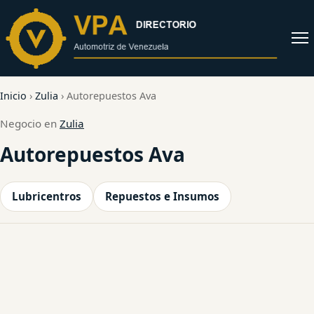
al
contenido
Abrir
menú
Inicio
›
Zulia
›
Autorepuestos Ava
Negocio en
Zulia
Autorepuestos Ava
Lubricentros
Repuestos e Insumos