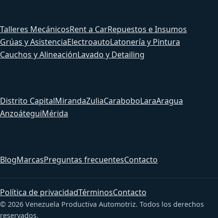
Servicios
Talleres Mecánicos
Rent a Car
Repuestos e Insumos
Grúas y Asistencia
Electroauto
Latonería y Pintura
Cauchos y Alineación
Lavado y Detailing
Estados
Distrito Capital
Miranda
Zulia
Carabobo
Lara
Aragua
Anzoátegui
Mérida
Sitio
Blog
Marcas
Preguntas frecuentes
Contacto
Política de privacidad
Términos
Contacto
© 2026 Venezuela Productiva Automotriz. Todos los derechos
reservados.