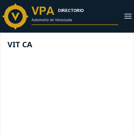
al
contenido
Abrir
menú
VIT CA