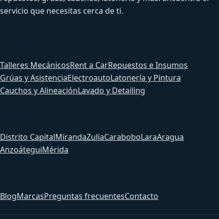
servicio que necesitas cerca de ti.
Servicios
Talleres Mecánicos
Rent a Car
Repuestos e Insumos
Grúas y Asistencia
Electroauto
Latonería y Pintura
Cauchos y Alineación
Lavado y Detailing
Estados
Distrito Capital
Miranda
Zulia
Carabobo
Lara
Aragua
Anzoátegui
Mérida
Sitio
Blog
Marcas
Preguntas frecuentes
Contacto