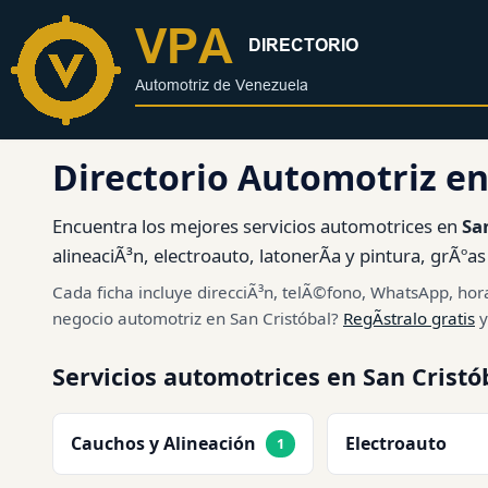
al
contenido
Directorio Automotriz en
Encuentra los mejores servicios automotrices en
Sa
alineaciÃ³n, electroauto, latonerÃ­a y pintura, grÃºa
Cada ficha incluye direcciÃ³n, telÃ©fono, WhatsApp, hora
negocio automotriz en San Cristóbal?
RegÃ­stralo gratis
y
Servicios automotrices en San Cristó
Cauchos y Alineación
Electroauto
1