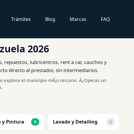
Trámites
Blog
Marcas
FAQ
ezuela 2026
, repuestos, lubricentros, rent a car, cauchos y
to directo al prestador, sin intermediarios.
as o explora el municipio mÃ¡s cercano. Â¿Operas un
6.
 y Pintura
Lavado y Detailing
5
0