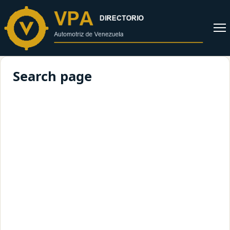
al
contenido
Abrir
menú
Search page