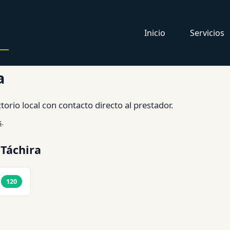
Inicio
Servicios
a
torio local con contacto directo al prestador.
s
.
 Táchira
120