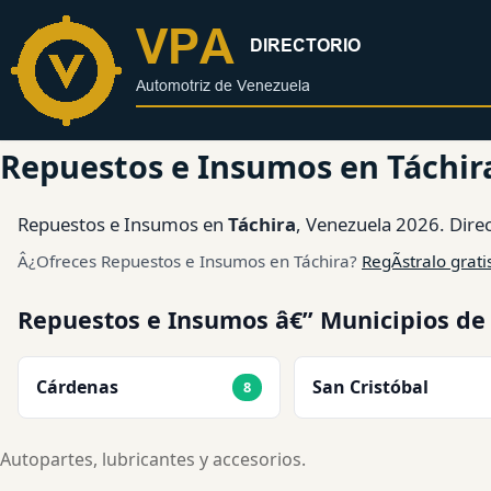
al
contenido
Repuestos e Insumos en Táchir
Repuestos e Insumos en
Táchira
, Venezuela 2026. Direc
Â¿Ofreces Repuestos e Insumos en Táchira?
RegÃ­stralo grati
Repuestos e Insumos â€” Municipios de
Cárdenas
San Cristóbal
8
Autopartes, lubricantes y accesorios.