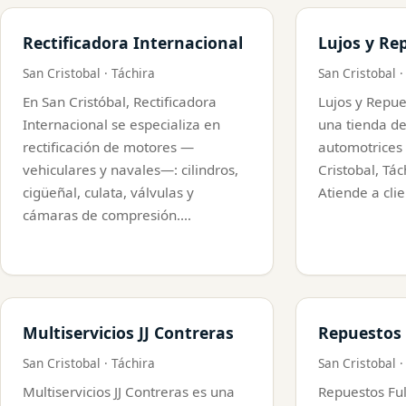
Rectificadora Internacional
Lujos y Re
San Cristobal · Táchira
San Cristobal ·
En San Cristóbal, Rectificadora
Lujos y Repue
Internacional se especializa en
una tienda d
rectificación de motores —
automotrices
vehiculares y navales—: cilindros,
Cristobal, Tá
cigüeñal, culata, válvulas y
Atiende a cli
cámaras de compresión.…
Multiservicios JJ Contreras
Repuestos 
San Cristobal · Táchira
San Cristobal ·
Multiservicios JJ Contreras es una
Repuestos Ful