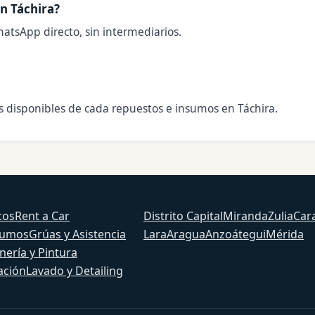
n Táchira?
hatsApp directo, sin intermediarios.
os disponibles de cada repuestos e insumos en Táchira.
Estados
cos
Rent a Car
Distrito Capital
Miranda
Zulia
Car
sumos
Grúas y Asistencia
Lara
Aragua
Anzoátegui
Mérida
nería y Pintura
ación
Lavado y Detailing