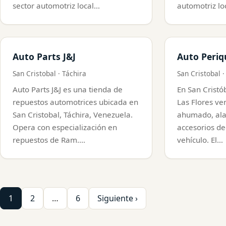
sector automotriz local…
automotriz lo
Auto Parts J&J
Auto Periq
San Cristobal · Táchira
San Cristobal ·
Auto Parts J&J es una tienda de
En San Cristó
repuestos automotrices ubicada en
Las Flores ve
San Cristobal, Táchira, Venezuela.
ahumado, alar
Opera con especialización en
accesorios de
repuestos de Ram.…
vehículo. El…
Paginación
1
2
…
6
Siguiente ›
de
entradas