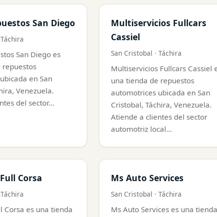
puestos San Diego
Multiservicios Fullcars
Cassiel
 Táchira
San Cristobal · Táchira
stos San Diego es
e repuestos
Multiservicios Fullcars Cassiel 
 ubicada en San
una tienda de repuestos
chira, Venezuela.
automotrices ubicada en San
entes del sector…
Cristobal, Táchira, Venezuela.
Atiende a clientes del sector
automotriz local…
Full Corsa
Ms Auto Services
 Táchira
San Cristobal · Táchira
l Corsa es una tienda
Ms Auto Services es una tiend