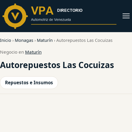
al
contenido
Abrir
menú
Inicio
›
Monagas
›
Maturín
›
Autorepuestos Las Cocuizas
Negocio en
Maturín
Autorepuestos Las Cocuizas
Repuestos e Insumos