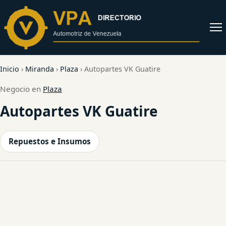
al
contenido
Abrir
menú
Inicio
›
Miranda
›
Plaza
›
Autopartes VK Guatire
Negocio en
Plaza
Autopartes VK Guatire
Repuestos e Insumos