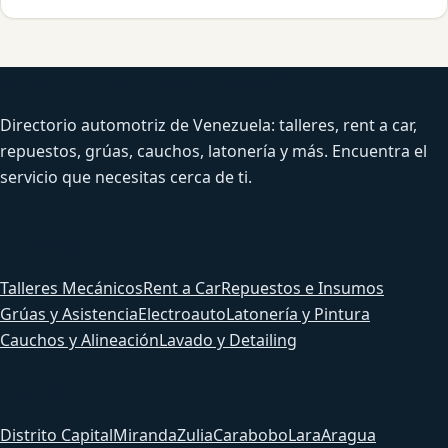
Venezuela Productiva Automotriz
Directorio automotriz de Venezuela: talleres, rent a car,
repuestos, grúas, cauchos, latonería y más. Encuentra el
servicio que necesitas cerca de ti.
Servicios
Talleres Mecánicos
Rent a Car
Repuestos e Insumos
Grúas y Asistencia
Electroauto
Latonería y Pintura
Cauchos y Alineación
Lavado y Detailing
Estados
Distrito Capital
Miranda
Zulia
Carabobo
Lara
Aragua