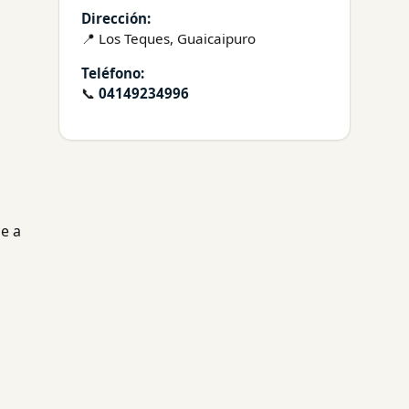
Dirección:
📍 Los Teques, Guaicaipuro
Teléfono:
📞
04149234996
de a