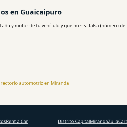
mos en Guaicaipuro
l año y motor de tu vehículo y que no sea falsa (número de
irectorio automotriz en Miranda
Estados
cos
Rent a Car
Distrito Capital
Miranda
Zulia
Car