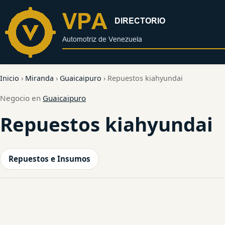
al
contenido
Inicio
›
Miranda
›
Guaicaipuro
›
Repuestos kiahyundai
Negocio en
Guaicaipuro
Repuestos kiahyundai
Repuestos e Insumos