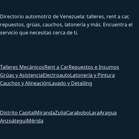
Venezuela Productiva Automotriz
Directorio automotriz de Venezuela: talleres, rent a car,
repuestos, grúas, cauchos, latonería y más. Encuentra el
servicio que necesitas cerca de ti.
Servicios
Talleres Mecánicos
Rent a Car
Repuestos e Insumos
Grúas y Asistencia
Electroauto
Latonería y Pintura
Cauchos y Alineación
Lavado y Detailing
Estados
Distrito Capital
Miranda
Zulia
Carabobo
Lara
Aragua
Anzoátegui
Mérida
Sitio