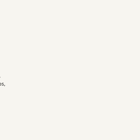
,
os,