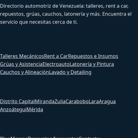
Directorio automotriz de Venezuela: talleres, rent a car,
repuestos, grúas, cauchos, latonería y más. Encuentra el
servicio que necesitas cerca de ti.
Servicios
Talleres Mecánicos
Rent a Car
Repuestos e Insumos
Grúas y Asistencia
Electroauto
Latonería y Pintura
Cauchos y Alineación
Lavado y Detailing
Estados
Distrito Capital
Miranda
Zulia
Carabobo
Lara
Aragua
Anzoátegui
Mérida
Sitio