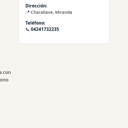
Dirección:
📍 Charallave, Miranda
Teléfono:
📞
04241732235
a con
fono