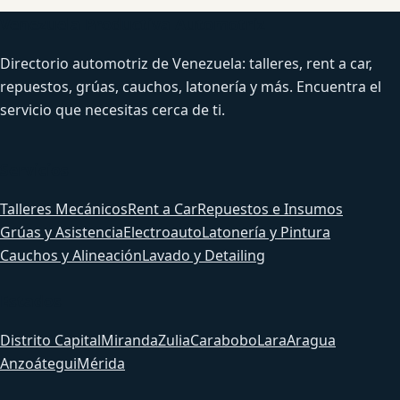
Venezuela Productiva Automotriz
Directorio automotriz de Venezuela: talleres, rent a car,
repuestos, grúas, cauchos, latonería y más. Encuentra el
servicio que necesitas cerca de ti.
Servicios
Talleres Mecánicos
Rent a Car
Repuestos e Insumos
Grúas y Asistencia
Electroauto
Latonería y Pintura
Cauchos y Alineación
Lavado y Detailing
Estados
Distrito Capital
Miranda
Zulia
Carabobo
Lara
Aragua
Anzoátegui
Mérida