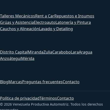
Servicios
Talleres Mecánicos
Rent a Car
Repuestos e Insumos
Grúas y Asistencia
Electroauto
Latonería y Pintura
Cauchos y Alineación
Lavado y Detailing
Estados
Distrito Capital
Miranda
Zulia
Carabobo
Lara
Aragua
Anzoátegui
Mérida
Sitio
Blog
Marcas
Preguntas frecuentes
Contacto
Política de privacidad
Términos
Contacto
© 2026 Venezuela Productiva Automotriz. Todos los derechos
reservados.