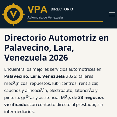
al
contenido
Abrir
menú
Directorio Automotriz en
Palavecino, Lara,
Venezuela 2026
Encuentra los mejores servicios automotrices en
Palavecino, Lara, Venezuela
2026: talleres
mecÃ¡nicos, repuestos, lubricentros, rent a car,
cauchos y alineaciÃ³n, electroauto, latonerÃ­a y
pintura, grÃºas y asistencia. MÃ¡s de
33 negocios
verificados
con contacto directo al prestador, sin
intermediarios.