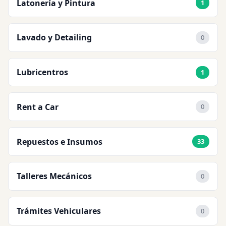
Latonería y Pintura
1
Lavado y Detailing
0
Lubricentros
1
Rent a Car
0
Repuestos e Insumos
33
Talleres Mecánicos
0
Trámites Vehiculares
0