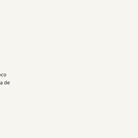
oco
ca de