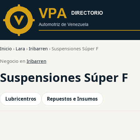
al
contenido
Inicio
›
Lara
›
Iribarren
›
Suspensiones Súper F
Negocio en
Iribarren
Suspensiones Súper F
Lubricentros
Repuestos e Insumos