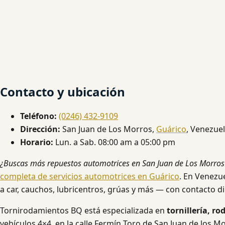
Contacto y ubicación
Teléfono:
(0246) 432-9109
Dirección:
San Juan de Los Morros,
Guárico
, Venezue
Horario:
Lun. a Sab. 08:00 am a 05:00 pm
¿Buscas más repuestos automotrices en San Juan de Los Morros
completa de servicios automotrices en Guárico
. En Venezu
a car, cauchos, lubricentros, grúas y más — con contacto di
Tornirodamientos BQ está especializada en
tornillería, r
vehículos 4×4, en la calle Fermín Toro de San Juan de los M