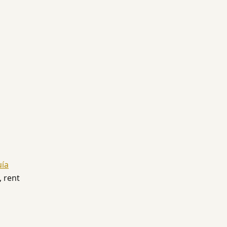
uía
, rent