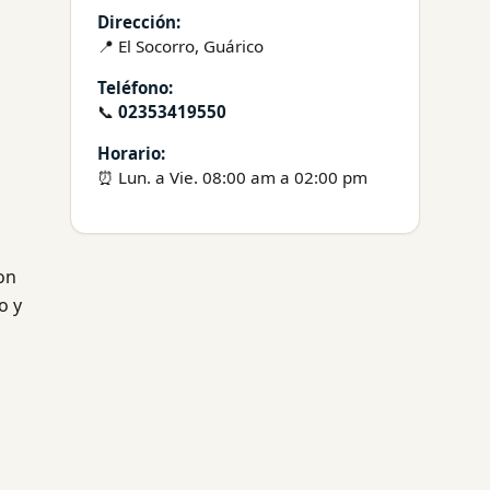
Dirección:
📍 El Socorro, Guárico
Teléfono:
📞
02353419550
Horario:
⏰ Lun. a Vie. 08:00 am a 02:00 pm
on
o y