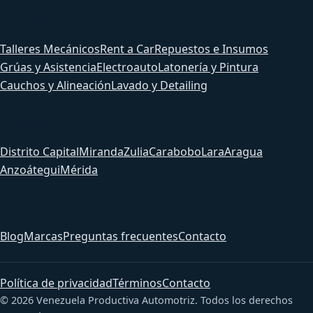
Servicios
Talleres Mecánicos
Rent a Car
Repuestos e Insumos
Grúas y Asistencia
Electroauto
Latonería y Pintura
Cauchos y Alineación
Lavado y Detailing
Estados
Distrito Capital
Miranda
Zulia
Carabobo
Lara
Aragua
Anzoátegui
Mérida
Sitio
Blog
Marcas
Preguntas frecuentes
Contacto
Política de privacidad
Términos
Contacto
© 2026 Venezuela Productiva Automotriz. Todos los derechos