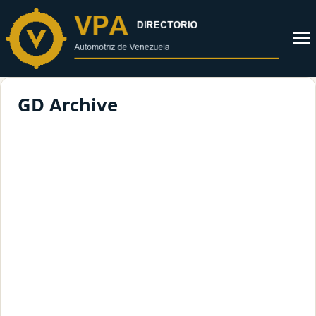
al
contenido
Abrir
menú
GD Archive