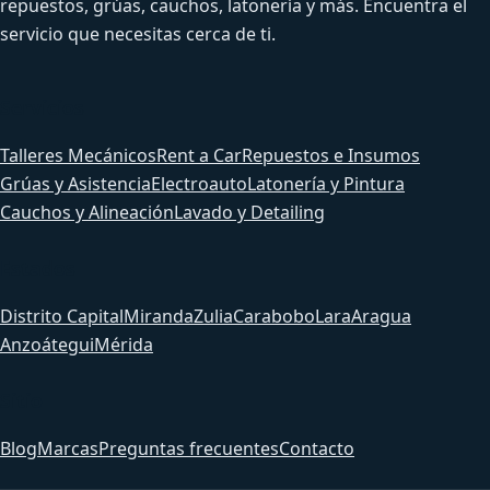
repuestos, grúas, cauchos, latonería y más. Encuentra el
servicio que necesitas cerca de ti.
Servicios
Talleres Mecánicos
Rent a Car
Repuestos e Insumos
Grúas y Asistencia
Electroauto
Latonería y Pintura
Cauchos y Alineación
Lavado y Detailing
Estados
Distrito Capital
Miranda
Zulia
Carabobo
Lara
Aragua
Anzoátegui
Mérida
Sitio
Blog
Marcas
Preguntas frecuentes
Contacto