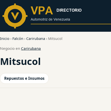
al
contenido
Inicio
›
Falcón
›
Carirubana
›
Mitsucol
Negocio en
Carirubana
Mitsucol
Repuestos e Insumos