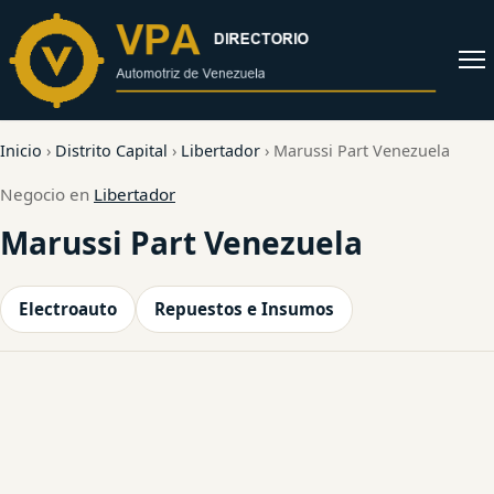
al
contenido
Abrir
menú
Inicio
›
Distrito Capital
›
Libertador
›
Marussi Part Venezuela
Negocio en
Libertador
Marussi Part Venezuela
Electroauto
Repuestos e Insumos