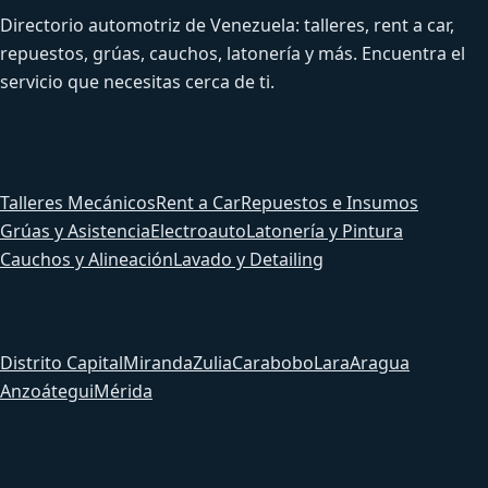
Directorio automotriz de Venezuela: talleres, rent a car,
repuestos, grúas, cauchos, latonería y más. Encuentra el
servicio que necesitas cerca de ti.
Servicios
Talleres Mecánicos
Rent a Car
Repuestos e Insumos
Grúas y Asistencia
Electroauto
Latonería y Pintura
Cauchos y Alineación
Lavado y Detailing
Estados
Distrito Capital
Miranda
Zulia
Carabobo
Lara
Aragua
Anzoátegui
Mérida
Sitio