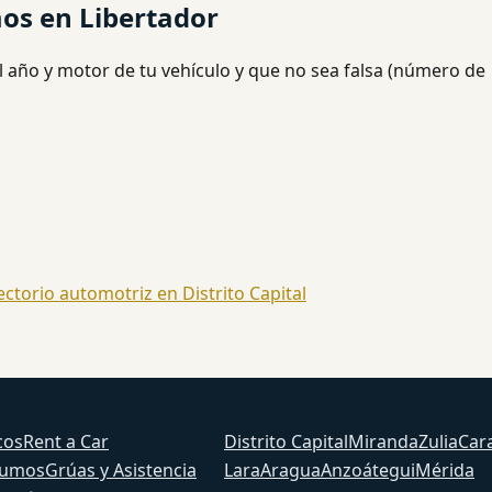
os en Libertador
l año y motor de tu vehículo y que no sea falsa (número de
ectorio automotriz en Distrito Capital
Estados
cos
Rent a Car
Distrito Capital
Miranda
Zulia
Car
sumos
Grúas y Asistencia
Lara
Aragua
Anzoátegui
Mérida