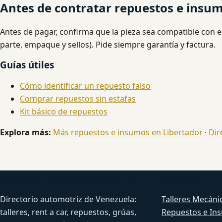
Antes de contratar repuestos e insum
Antes de pagar, confirma que la pieza sea compatible con e
parte, empaque y sellos). Pide siempre garantía y factura.
Guías útiles
Cómo identificar un repuesto falso
Comprar repuestos sin estafas
Kit básico de repuestos
Explora más:
Más repuestos e insumos en Libertador
·
Dir
Venezuela Productiva Automotriz
Servicios
Directorio automotriz de Venezuela:
Talleres Mecáni
talleres, rent a car, repuestos, grúas,
Repuestos e In