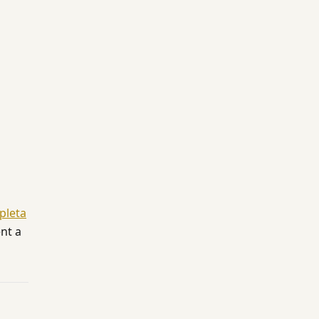
pleta
nt a