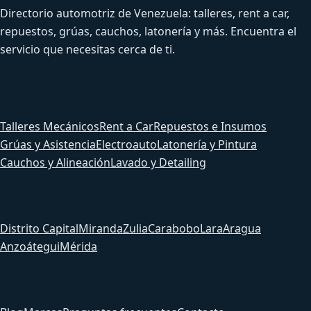
Directorio automotriz de Venezuela: talleres, rent a car,
repuestos, grúas, cauchos, latonería y más. Encuentra el
servicio que necesitas cerca de ti.
Servicios
Talleres Mecánicos
Rent a Car
Repuestos e Insumos
Grúas y Asistencia
Electroauto
Latonería y Pintura
Cauchos y Alineación
Lavado y Detailing
Estados
Distrito Capital
Miranda
Zulia
Carabobo
Lara
Aragua
Anzoátegui
Mérida
Sitio