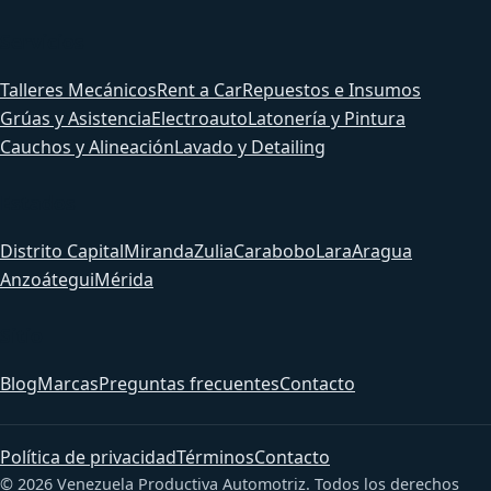
Servicios
Talleres Mecánicos
Rent a Car
Repuestos e Insumos
Grúas y Asistencia
Electroauto
Latonería y Pintura
Cauchos y Alineación
Lavado y Detailing
Estados
Distrito Capital
Miranda
Zulia
Carabobo
Lara
Aragua
Anzoátegui
Mérida
Sitio
Blog
Marcas
Preguntas frecuentes
Contacto
Política de privacidad
Términos
Contacto
© 2026 Venezuela Productiva Automotriz. Todos los derechos