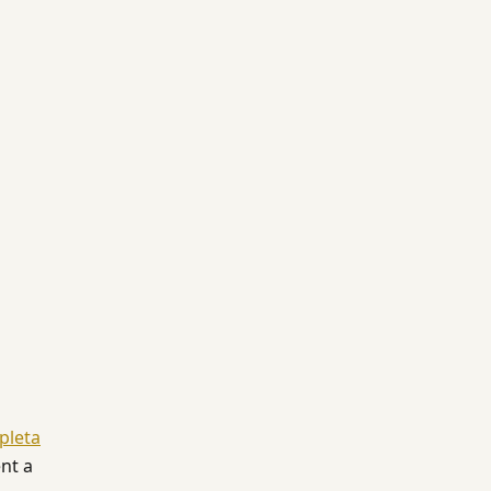
pleta
nt a