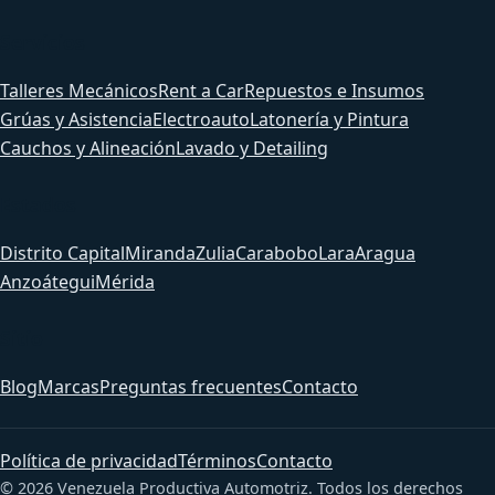
Servicios
Talleres Mecánicos
Rent a Car
Repuestos e Insumos
Grúas y Asistencia
Electroauto
Latonería y Pintura
Cauchos y Alineación
Lavado y Detailing
Estados
Distrito Capital
Miranda
Zulia
Carabobo
Lara
Aragua
Anzoátegui
Mérida
Sitio
Blog
Marcas
Preguntas frecuentes
Contacto
Política de privacidad
Términos
Contacto
© 2026 Venezuela Productiva Automotriz. Todos los derechos