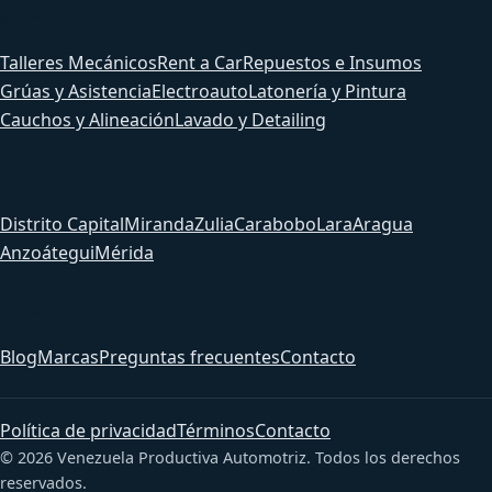
Servicios
Talleres Mecánicos
Rent a Car
Repuestos e Insumos
Grúas y Asistencia
Electroauto
Latonería y Pintura
Cauchos y Alineación
Lavado y Detailing
Estados
Distrito Capital
Miranda
Zulia
Carabobo
Lara
Aragua
Anzoátegui
Mérida
Sitio
Blog
Marcas
Preguntas frecuentes
Contacto
Política de privacidad
Términos
Contacto
© 2026 Venezuela Productiva Automotriz. Todos los derechos
reservados.