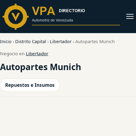
al
contenido
Abrir
menú
Inicio
›
Distrito Capital
›
Libertador
›
Autopartes Munich
Negocio en
Libertador
Autopartes Munich
Repuestos e Insumos