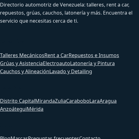
Directorio automotriz de Venezuela: talleres, rent a car,
repuestos, grúas, cauchos, latonería y más. Encuentra el
servicio que necesitas cerca de ti.
Servicios
Talleres Mecánicos
Rent a Car
Repuestos e Insumos
Grúas y Asistencia
Electroauto
Latonería y Pintura
Cauchos y Alineación
Lavado y Detailing
Estados
Distrito Capital
Miranda
Zulia
Carabobo
Lara
Aragua
Anzoátegui
Mérida
Sitio
Blog
Marcas
Preguntas frecuentes
Contacto