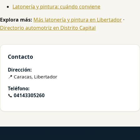
Latonería y pintura: cuándo conviene
Explora más:
Más latonería y pintura en Libertador
·
Directorio automotriz en Distrito Capital
Contacto
Dirección:
📍 Caracas, Libertador
Teléfono:
📞
04143305260
Venezuela Productiva Automotriz