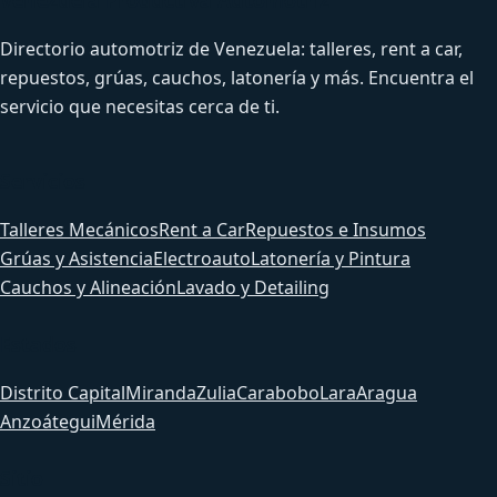
Directorio automotriz de Venezuela: talleres, rent a car,
repuestos, grúas, cauchos, latonería y más. Encuentra el
servicio que necesitas cerca de ti.
Servicios
Talleres Mecánicos
Rent a Car
Repuestos e Insumos
Grúas y Asistencia
Electroauto
Latonería y Pintura
Cauchos y Alineación
Lavado y Detailing
Estados
Distrito Capital
Miranda
Zulia
Carabobo
Lara
Aragua
Anzoátegui
Mérida
Sitio