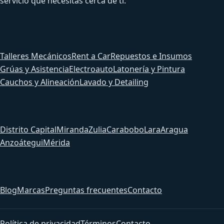
servicio que necesitas cerca de ti.
Servicios
Talleres Mecánicos
Rent a Car
Repuestos e Insumos
Grúas y Asistencia
Electroauto
Latonería y Pintura
Cauchos y Alineación
Lavado y Detailing
Estados
Distrito Capital
Miranda
Zulia
Carabobo
Lara
Aragua
Anzoátegui
Mérida
Sitio
Blog
Marcas
Preguntas frecuentes
Contacto
Política de privacidad
Términos
Contacto