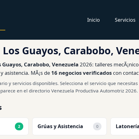
Inicio
Servicios
n Los Guayos, Carabobo, Ven
s Guayos, Carabobo, Venezuela
2026: talleres mecÃ¡nicos
s y asistencia. MÃ¡s de
16 negocios verificados
con contact
rio y servicios disponibles. Selecciona el servicio que necesit
parece en el directorio Venezuela Productiva Automotriz 2026.
s
Grúas y Asistencia
Latonería
2
0