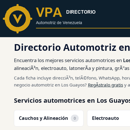
al
contenido
Directorio Automotriz e
Encuentra los mejores servicios automotrices en
Lo
alineaciÃ³n, electroauto, latonerÃ­a y pintura, grÃºa
Cada ficha incluye direcciÃ³n, telÃ©fono, WhatsApp, hora
negocio automotriz en Los Guayos?
RegÃ­stralo gratis
y a
Servicios automotrices en Los Guayo
Cauchos y Alineación
Electroauto
0