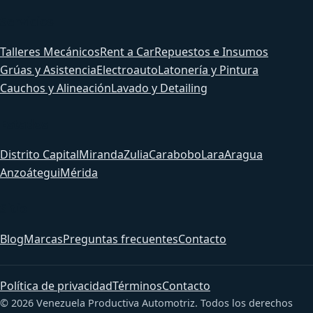
Servicios
Talleres Mecánicos
Rent a Car
Repuestos e Insumos
Grúas y Asistencia
Electroauto
Latonería y Pintura
Cauchos y Alineación
Lavado y Detailing
Estados
Distrito Capital
Miranda
Zulia
Carabobo
Lara
Aragua
Anzoátegui
Mérida
Sitio
Blog
Marcas
Preguntas frecuentes
Contacto
Política de privacidad
Términos
Contacto
© 2026 Venezuela Productiva Automotriz. Todos los derechos